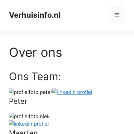
Ga
naar
Verhuisinfo.nl
Menu
de
inhoud
Over ons
Ons Team:
Peter
Maarten